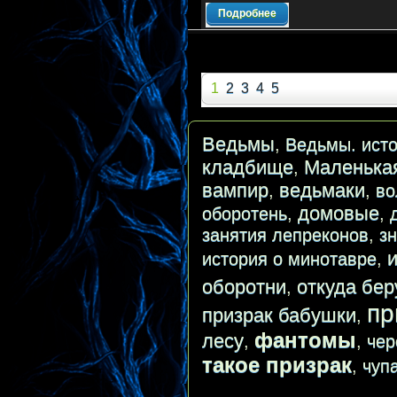
Подробнее
1
2
3
4
5
Ведьмы
,
Ведьмы. исто
кладбище
Маленька
,
вампир
ведьмаки
,
,
во
домовые
оборотень
,
,
занятия лепреконов
,
з
история о минотавре
,
оборотни
откуда бер
,
пр
призрак бабушки
,
фантомы
лесу
,
,
чер
такое призрак
,
чуп