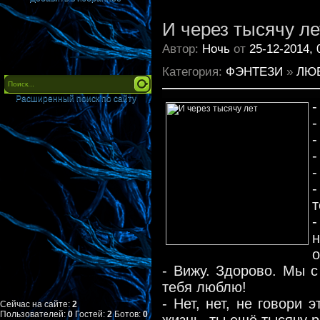
И через тысячу ле
Автор:
Ночь
от
25-12-2014, 
Категория:
ФЭНТЕЗИ
»
ЛЮ
Расширенный поиск по сайту
-
-
-
-
-
-
т
-
о
- Вижу. Здорово. Мы с
тебя люблю!
- Нет, нет, не говори
Сейчас на сайте:
2
Пользователей:
0
Гостей:
2
Ботов:
0