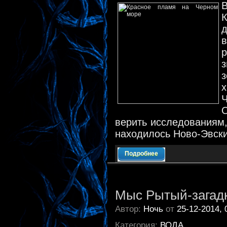
д
р
х
О
верить исследованиям,
находилось Ново-Эвски
Подробнее
Мыс Рытый-загад
Автор:
Ночь
от
25-12-2014, 
Категория:
ВОДА