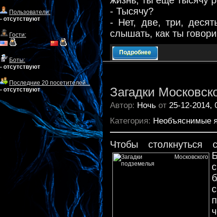
жизнь, ты ещё тысячу р
- Тысячу?
Пользователи:
- отсутствуют
- Нет, две, три, деся
слышать, как ты говори
Гости:
Подробнее
Боты:
- отсутствуют
Последние 20 посетителей...
Загадки Московск
- отсутствуют
Автор:
Ночь
от
25-12-2014, 
Категория:
Необъяснимые 
Чтобы столкнуться 
с
п