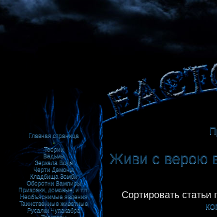
П
Главная страница
•
Теории
Живи с верою в
Ведьмы
Зеркала
Вода
Черти
Демоны
Кладбища
Зомби
Оборотни
Вампиры
Призраки, домовые, и т.п.
Сортировать статьи 
Необъяснимые явления
Таинственные животные
ко
Русалки
Чупакабра