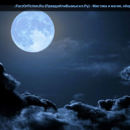
.:FactOrFiction.Ru (ПравдаИлиВымысел.Ру) - Мистика и магия, обо