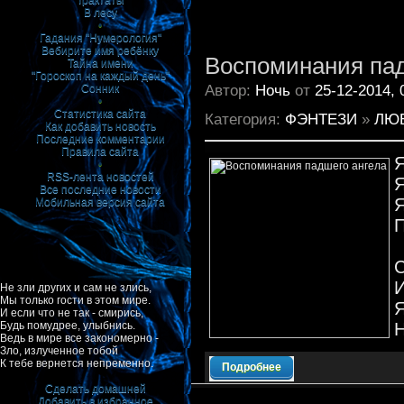
Трактаты
В лесу
•
Гадания "Нумерология"
Вебирите имя ребёнку
Воспоминания пад
Тайна имени
"Гороскоп на каждый день"
Автор:
Ночь
от
25-12-2014, 
Сонник
•
Статистика сайта
Категория:
ФЭНТЕЗИ
»
ЛЮ
Как добавить новость
Последние комментарии
Правила сайта
Я
•
RSS-лента новостей
Я
Все последние новости
Я
Мобильная версия сайта
П
С
И
Не зли других и сам не злись,
Мы только гости в этом мире.
Я
И если что не так - смирись,
Н
Будь помудрее, улыбнись.
Ведь в мире все закономерно -
Зло, излученное тобой
К тебе вернется непременно.
Подробнее
Сделать домашней
Добавить в избранное
|