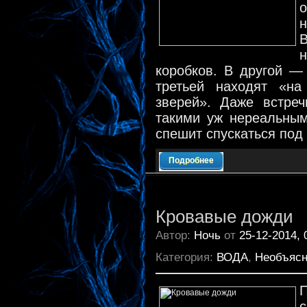
о
н
В
коробков. В другой —
третьей находят «н
зверей». Даже встре
такими уж нереальным
спешит спускаться под
Подробнее
Кровавые дожди
Автор:
Ночь
от
25-12-2014, 
Категория:
ВОДА
,
Необъясн
П
с