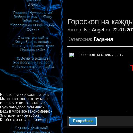
Трактаты
В лесу
•
Гадания "Нумерология"
Вебирите имя ребёнку
Гороскоп на кажд
Тайна имени
"Гороскоп на каждый день"
Автор:
NotAngel
от
22-01-20
Сонник
•
Статистика сайта
Категория:
Гадания
Как добавить новость
Последние комментарии
Правила сайта
•
RSS-лента новостей
Все последние новости
Мобильная версия сайта
Не зли других и сам не злись,
Мы только гости в этом мире.
И если что не так - смирись,
Будь помудрее, улыбнись.
Ведь в мире все закономерно -
Зло, излученное тобой
К тебе вернется непременно.
Подробнее
Сделать домашней
Добавить в избранное
|