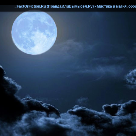
.:FactOrFiction.Ru (ПравдаИлиВымысел.Ру) - Мистика и магия, обо