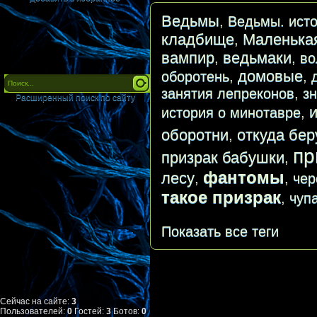
Ведьмы
,
Ведьмы. исто
кладбище
Маленька
,
вампир
ведьмаки
,
,
во
домовые
оборотень
,
,
занятия лепреконов
,
з
Расширенный поиск по сайту
история о минотавре
,
оборотни
откуда бер
,
пр
призрак бабушки
,
фантомы
лесу
,
,
чер
такое призрак
,
чуп
Показать все теги
Сейчас на сайте:
3
Пользователей:
0
Гостей:
3
Ботов:
0