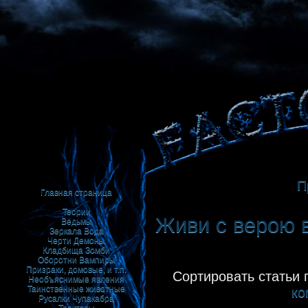
П
Главная страница
•
Теории
Живи с верою в
Ведьмы
Зеркала
Вода
Черти
Демоны
Кладбища
Зомби
Оборотни
Вампиры
Призраки, домовые, и т.п.
Сортировать статьи 
Необъяснимые явления
Таинственные животные
ко
Русалки
Чупакабра