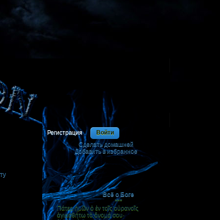
Регистрация
Войти
Сделать домашней
я
Добавить в избранное
|
ту
Всё о Боге
***
Πάτερ ἡμῶν ὁ ἐν τοῖς οὐρανοῖς
ἁγιασθήτω τὸ ὄνομά σου·