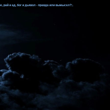
, рай и ад, бог и дьявол - правда или вымысел?:.