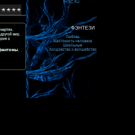
PKRС.RU
ФЭНТЕЗИ
чертях
,
,
другой мир
,
Любовь
ория о
Жестокость человека
Школьные
Колдовство и волшебство
фантомы
,