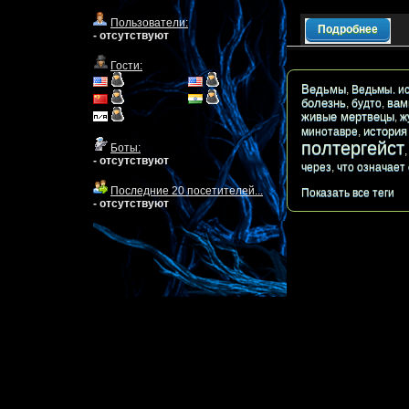
Пользователи:
Подробнее
- отсутствуют
Гости:
Ведьмы
,
Ведьмы. и
болезнь
вам
,
будто
,
живые мертвецы
,
ж
история
минотавре
,
полтергейст
Боты:
- отсутствуют
через
,
что означает
Последние 20 посетителей...
Показать все теги
- отсутствуют