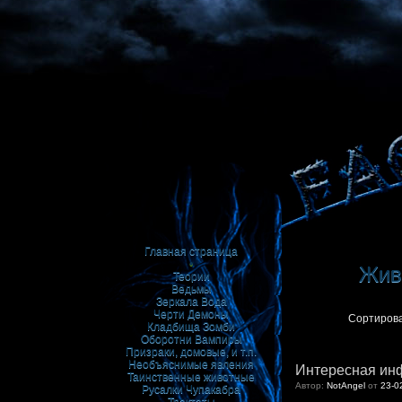
Главная страница
•
Живи
Теории
Ведьмы
Зеркала
Вода
Черти
Демоны
Сортирова
Кладбища
Зомби
Оборотни
Вампиры
Призраки, домовые, и т.п.
Необъяснимые явления
Интересная инф
Таинственные животные
Автор:
NotAngel
от
23-0
Русалки
Чупакабра