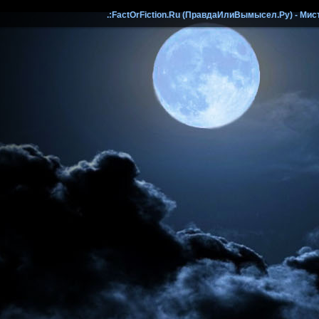
.:FactOrFiction.Ru (ПравдаИлиВымысел.Ру) - Мист