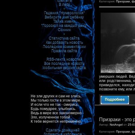
Трактаты
Категория:
Призраки, ф
В лесу
•
Гадания "Нумерология"
Вебирите имя ребёнку
Тайна имени
"Гороскоп на каждый день"
Сонник
•
Статистика сайта
Как добавить новость
Последние комментарии
Правила сайта
•
RSS-лента новостей
Все последние новости
Мобильная версия сайта
умерших людей. Ведь
или родственника, к
привиделся, находи
позвоните ему, или 
Не зли других и сам не злись,
Подробнее
Мы только гости в этом мире.
И если что не так - смирись,
Будь помудрее, улыбнись.
Ведь в мире все закономерно -
Зло, излученное тобой
Призраки - это 
К тебе вернется непременно.
Автор:
NotAngel
от
25-0
Сделать домашней
Категория:
Призраки, ф
Добавить в избранное
|