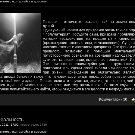
антомы, полтергейст и домовые
Призрак – отпечаток, оставленный на земле по
душой.
Один ученый нашел для призраков очень точное оп
" полуматерия". Посудите сами, призраки проявляю
материи (воздействие на предметы) и свойств
(прохождение сквозь стены, исчезновения). Сущес
явления схожие с явлением призраков. Это феном 
прошлого, возможно с помощью ментально
потустороннего сознания на сознания наблюдателя
сути это галлюцинации, вызванные телепатией. Из
Эти призраки не взаимодействуют с окружающим
повторяют или сцены своей гибели или просто то,
при жизни. Привидения не обязательно являю
 иногда бывает и такое, что человек вдруг видит перед собой призрак сво
оторый жив и здоров. Просто если это случается, значит, тот человек, чей
тся в данный момент в опасности, или ему очень плохо. В таком случае,
лучше попытайтесь его найти, чтобы убедиться в его целости и невредимости.
Комментарии(
0
)
реальность
1-2011, 17:02
, посмотрело: 5780
антомы, полтергейст и домовые