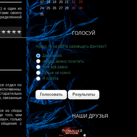
17
18
19
20
21
22
23
24
25
26
27
28
29
30
) и один из
тами своего
31
определенной
ГОЛОСУЙ
Нужно ли на сайте размещать фэнтези?
Да конечно
Иногда можно почитать
Мне всё равно
Лучше не нужно
Я против
тся отдел по
беспочвенны.
старательно
Голосовать
Результаты
ы, связанные
ся из сбора
де того, чем
НАШИ ДРУЗЬЯ
лах», только
 общения с