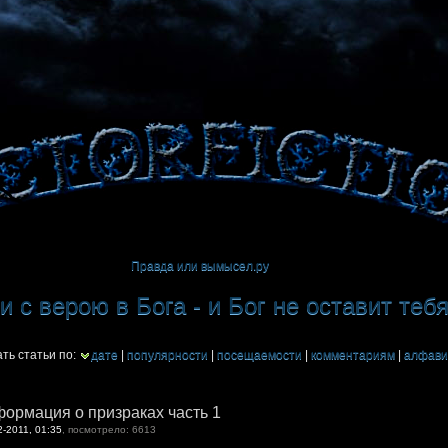
Правда или вымысел.ру
 с верою в Бога - и Бог не оставит теб
ть статьи по:
дате
|
популярности
|
посещаемости
|
комментариям
|
алфави
ормация о призраках часть 1
2-2011, 01:35
, посмотрело: 6613