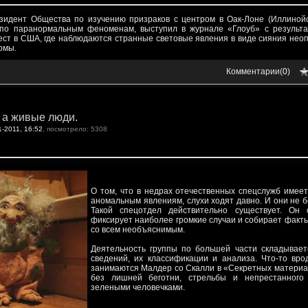
зидент Общества по изучению призраков с центром в Оак-Лоне (Иллинойс
 по паранормальным феноменам, выступил в журнале «Глоуб» с результа
ест в США, где наблюдаются странные световые явления в виде сияния не
рмы.
Комментарии(
0
)
, а живые люди.
1-2011, 16:52
, посмотрело: 5308
О том, что в недрах отечественных спецслужб имее
аномальным явлениям, слухи ходят давно. И они не 
Такой спецотдел действительно существует. Он 
фиксирует наиболее громкие случаи и собирает факт
со всем необъяснимым.
Деятельность группы по большей части складывает
сведений, их классификации и анализа. Что-то вро
занимаются Малдер со Скалли в «Секретных материа
без лишней беготни, стрельбы и непрестанного
зелеными человечками.