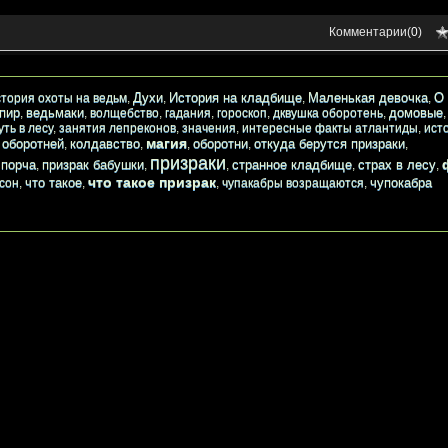
Комментарии(
0
)
Духи
История на кладбище
Маленькая девочка
О 
стория охоты на ведьм
,
,
,
,
пир
ведьмаки
домовые
,
,
волщебство
,
гадания
,
гороскоп
,
дквушка оборотень
,
уть в лесу
,
занятия лепреконов
,
значения
,
интересные факты атлантиды
,
ист
магия
 оборотней
колдавство
оборотни
откуда берутся призраки
,
,
,
,
,
призраки
порча
призрак бабушки
странное кладбище
страх в лесу
,
,
,
,
,
,
что такое призрак
что такое
чупокабра
 сон
,
,
,
чупакабры возращаются
,