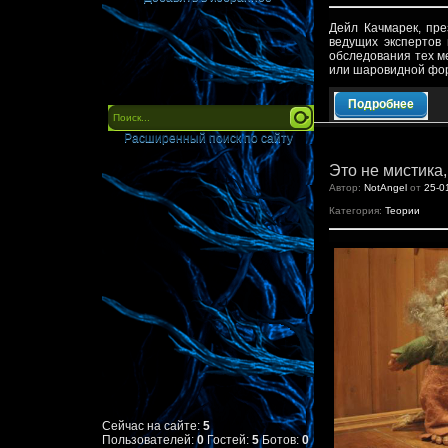
Дейл Качмарек, пре
ведущих экспертов
обследования тех м
или шаровидной фо
Подробнее
Расширенный поиск по сайту
Это не мистика
Автор:
NotAngel
от
25-0
Категория:
Теории
Сейчас на сайте:
5
Пользователей:
0
Гостей:
5
Ботов:
0