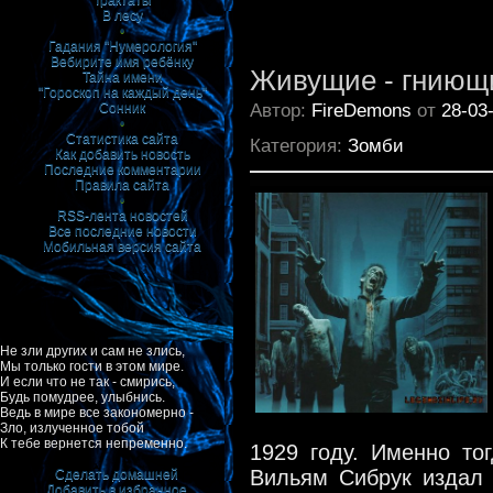
Трактаты
В лесу
•
Гадания "Нумерология"
Вебирите имя ребёнку
Живущие - гниющ
Тайна имени
"Гороскоп на каждый день"
Автор:
FireDemons
от
28-03
Сонник
•
Статистика сайта
Категория:
Зомби
Как добавить новость
Последние комментарии
Правила сайта
•
RSS-лента новостей
Все последние новости
Мобильная версия сайта
Не зли других и сам не злись,
Мы только гости в этом мире.
И если что не так - смирись,
Будь помудрее, улыбнись.
Ведь в мире все закономерно -
Зло, излученное тобой
К тебе вернется непременно.
1929 году. Именно то
Вильям Сибрук издал 
Сделать домашней
Добавить в избранное
|