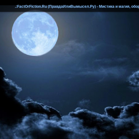
.:FactOrFiction.Ru (ПравдаИлиВымысел.Ру) - Мистика и магия, обо