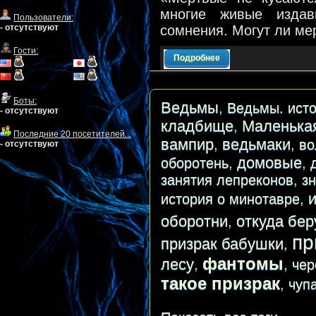
многие живые издав
Пользователи:
- отсутствуют
сомнения. Могут ли м
Гости:
Подробнее
Боты:
Ведьмы
,
Ведьмы. исто
- отсутствуют
кладбище
Маленька
,
Последние 20 посетителей...
вампир
ведьмаки
,
,
во
- отсутствуют
домовые
оборотень
,
,
занятия лепреконов
,
з
история о минотавре
,
оборотни
откуда бер
,
пр
призрак бабушки
,
фантомы
лесу
,
,
чер
такое призрак
,
чуп