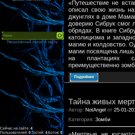
«Путешествие не вста
описал свою жизнь на
джунглях в доме Маман
доверию Сибрук смог л
обрядах. В книге Сибр
католицизма и западн
Расширенный поиск по сайту
магию и колдовство. Од
магии посвящена лишь
на плантациях с
преимущественно зомб
Подробнее
Тайна живых мер
Автор:
NotAngel
от
25-01-20
Категория:
Зомби
Сейчас на сайте:
4
Пользователей:
0
Гостей:
4
Ботов:
0
«Мертвые не кусаются