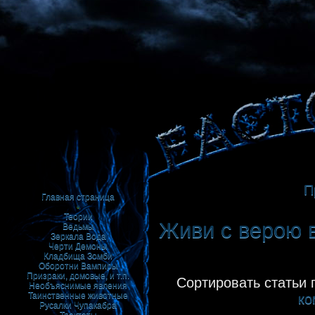
П
Главная страница
•
Теории
Живи с верою в
Ведьмы
Зеркала
Вода
Черти
Демоны
Кладбища
Зомби
Оборотни
Вампиры
Призраки, домовые, и т.п.
Сортировать статьи 
Необъяснимые явления
Таинственные животные
ко
Русалки
Чупакабра