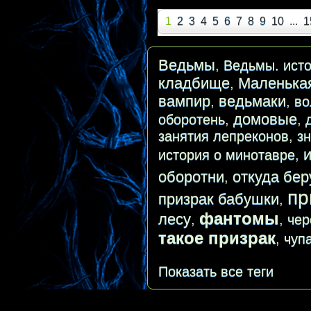
1
2
3
4
5
6
7
8
9
10
...
1
Ведьмы
,
Ведьмы. исто
кладбище
Маленька
,
вампир
ведьмаки
,
,
во
домовые
оборотень
,
,
занятия лепреконов
,
з
история о минотавре
,
оборотни
откуда бер
,
пр
призрак бабушки
,
фантомы
лесу
,
,
чер
такое призрак
,
чуп
Показать все теги