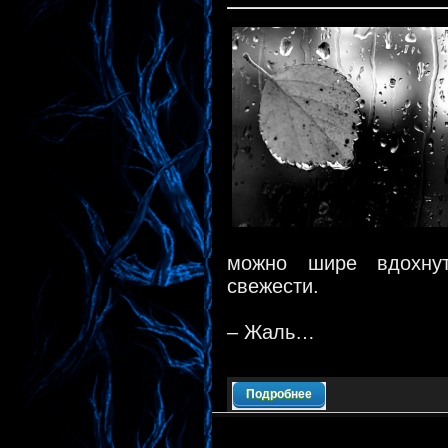
можно шире вдохнут
свежести.
– Жаль…
Подробнее