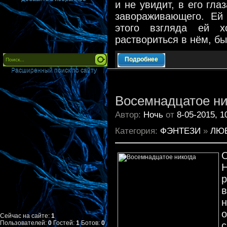
и не увидит, в его гла
завораживающего. Ей 
этого взгляда ей х
раствориться в нём, быт
Подробнее
Расширенный поиск по сайту
Восемнадцатое ни
Автор:
Ночь
от
8-05-2015, 1
Категория:
ФЭНТЕЗИ
»
ЛЮ
Н
р
н
Сейчас на сайте:
1
Пользователей:
0
Гостей:
1
Ботов:
0
с