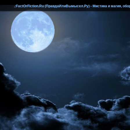
.:FactOrFiction.Ru (ПравдаИлиВымысел.Ру) - Мистика и магия, обо