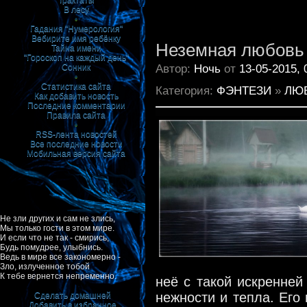
Трактаты
В лесу
•
Гадания "Нумерология"
Вебирите имя ребёнку
Неземная любовь
Тайна имени
"Гороскоп на каждый день"
Автор:
Ночь
от
13-05-2015, 
Сонник
•
Статистика сайта
Категория:
ФЭНТЕЗИ
»
ЛЮ
Как добавить новость
Последние комментарии
Правила сайта
•
RSS-лента новостей
Все последние новости
Мобильная версия сайта
Не зли других и сам не злись,
Мы только гости в этом мире.
И если что не так - смирись,
Будь помудрее, улыбнись.
Ведь в мире все закономерно -
Зло, излученное тобой
К тебе вернется непременно.
неё с такой искренней
нежности и тепла. Его 
Сделать домашней
Добавить в избранное
|