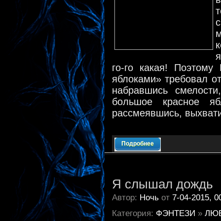
м
к
я
го-го какая! Поэтому
яблоками» требовал от
набравшись смелости
большое красное яб
рассмеявшись, выхвати
Подробнее
Я слышал дождь
Автор:
Ночь
от
7-04-2015, 0
Категория:
ФЭНТЕЗИ
»
ЛЮ