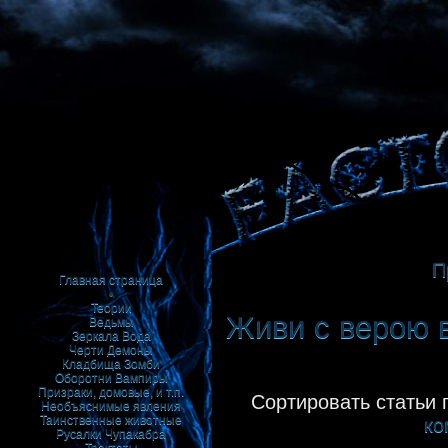
П
Главная страница
•
Теории
Живи с верою в
Ведьмы
Зеркала
Вода
Черти
Демоны
Кладбища
Зомби
Оборотни
Вампиры
Призраки, домовые, и т.п.
Сортировать статьи 
Необъяснимые явления
Таинственные животные
ко
Русалки
Чупакабра