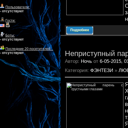
Пользователи:
- отсутствуют
з
н
Гости:
Подробнее
Боты:
- отсутствуют
Последние 20 посетителей...
Неприступный пар
- отсутствуют
Автор:
Ночь
от
6-05-2015, 0
Категория:
ФЭНТЕЗИ
»
ЛЮ
Х
г
в
н
т
Я