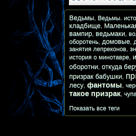
Ведьмы
,
Ведьмы. исто
кладбище
Маленька
,
вампир
ведьмаки
,
,
во
домовые
оборотень
,
,
занятия лепреконов
,
з
история о минотавре
,
оборотни
откуда бер
,
пр
призрак бабушки
,
фантомы
лесу
,
,
чер
такое призрак
,
чуп
Показать все теги