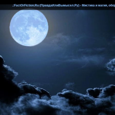
.:FactOrFiction.Ru (ПравдаИлиВымысел.Ру) - Мистика и магия, обо