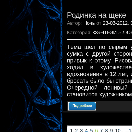
Родинка на щеке
Автор:
Ночь
от
23-03-2012, 
Категория:
ФЭНТЕЗИ
»
ЛЮ
Тёма шел по сырым у
сумка с другой сторо
привык к этому. Рисов
ходил в художеств
вдохновения в 12 лет, 
бросать было бы странн
Очередной ленивый 
становится художником
Подробнее
1
2
3
4
5
6
7
8
9
10
...
1