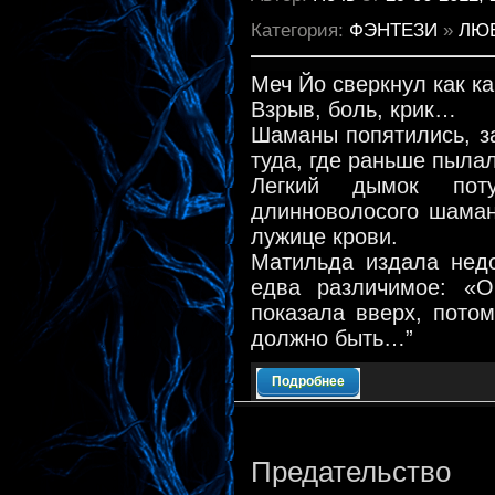
Категория:
ФЭНТЕЗИ
»
ЛЮ
Меч Йо сверкнул как 
Взрыв, боль, крик…
Шаманы попятились, за
туда, где раньше пыла
Легкий дымок пот
длинноволосого шаман
лужице крови.
Матильда издала нед
едва различимое: «
показала вверх, потом
должно быть…”
Подробнее
Предательство