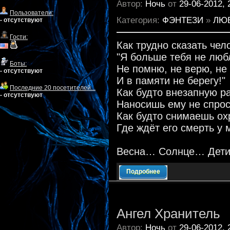
Автор:
Ночь
от
29-06-2012, 
Пользователи:
Категория:
ФЭНТЕЗИ
»
ЛЮ
- отсутствуют
Гости:
Как трудно сказать чел
"Я больше тебя не люб
Боты:
Не помню, не верю, не
- отсутствуют
И в памяти не берегу!"
Последние 20 посетителей...
Как будто внезапную ра
- отсутствуют
Наносишь ему не спрос
Как будто снимаешь ох
Где ждёт его смерть у мо
Весна… Солнце… Дети 
Подробнее
Ангел Хранитель
Автор:
Ночь
от
29-06-2012, 