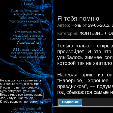
Трактаты
В лесу
•
Гадания "Нумерология"
Вебирите имя ребёнку
Я тебя помню
Тайна имени
"Гороскоп на каждый день"
Автор:
Ночь
от
29-06-2012, 
Сонник
•
Статистика сайта
Категория:
ФЭНТЕЗИ
»
ЛЮ
Как добавить новость
Последние комментарии
Правила сайта
Только-только откр
•
RSS-лента новостей
произойдет. И это что
Все последние новости
улыбалось зимнее сол
Мобильная версия сайта
которой так не хватало
Напевая арию из опе
"Наверное, хорошее
Не зли других и сам не злись,
Мы только гости в этом мире.
праздником", — подума
И если что не так - смирись,
год сбываются самые н
Будь помудрее, улыбнись.
Ведь в мире все закономерно -
Зло, излученное тобой
К тебе вернется непременно.
Подробнее
Сделать домашней
Добавить в избранное
|