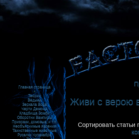
П
Главная страница
•
Теории
Живи с верою в
Ведьмы
Зеркала
Вода
Черти
Демоны
Кладбища
Зомби
Оборотни
Вампиры
Призраки, домовые, и т.п.
Сортировать статьи 
Необъяснимые явления
Таинственные животные
ко
Русалки
Чупакабра