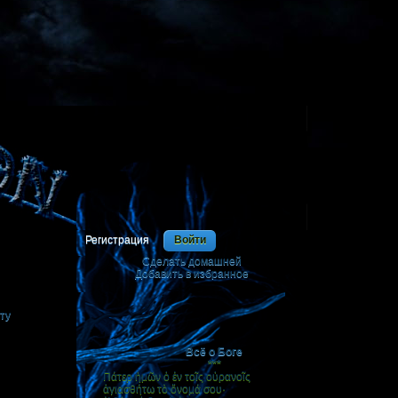
Регистрация
Войти
Сделать домашней
я
Добавить в избранное
|
ту
Всё о Боге
***
Πάτερ ἡμῶν ὁ ἐν τοῖς οὐρανοῖς
ἁγιασθήτω τὸ ὄνομά σου·