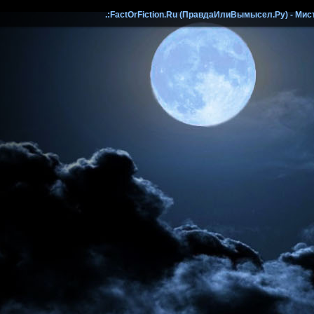
.:FactOrFiction.Ru (ПравдаИлиВымысел.Ру) - Мист