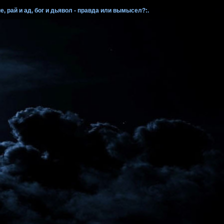
, рай и ад, бог и дьявол - правда или вымысел?:.