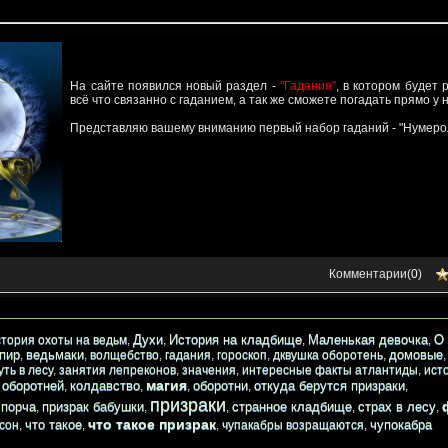
На сайте появился новый раздел -
"Гадания"
, в котором будет
всё что связанно с гаданием, а так же сможете погадать прямо у н
Представляю вашему вниманию первый набор гаданий - "Нумерол
Комментарии(
0
)
Духи
История на кладбище
Маленькая девочка
О 
стория охоты на ведьм
,
,
,
,
пир
ведьмаки
домовые
,
,
волщебство
,
гадания
,
гороскоп
,
дквушка оборотень
,
уть в лесу
,
занятия лепреконов
,
значения
,
интересные факты атлантиды
,
ист
магия
 оборотней
колдавство
оборотни
откуда берутся призраки
,
,
,
,
,
призраки
порча
призрак бабушки
странное кладбище
страх в лесу
,
,
,
,
,
,
что такое призрак
что такое
чупокабра
 сон
,
,
,
чупакабры возращаются
,