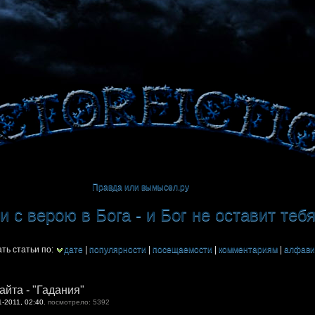
Правда или вымысел.ру
 с верою в Бога - и Бог не оставит теб
ть статьи по:
дате
|
популярности
|
посещаемости
|
комментариям
|
алфави
айта - "Гадания"
1-2011, 02:40
, посмотрело: 5392