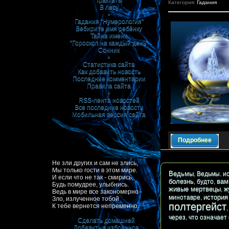
Трактаты
Категория:
Гадания
В лесу
•
Гадания "Нумерология"
Вебирите имя ребёнку
Тайна имени
"Гороскоп на каждый день"
Сонник
•
Статистика сайта
Как добавить новость
Последние комментарии
Правила сайта
•
RSS-лента новостей
Все последние новости
Мобильная версия сайта
Подробнее
Не зли других и сам не злись,
Мы только гости в этом мире.
Ведьмы
,
Ведьмы. и
И если что не так - смирись,
болезнь
вам
,
будто
,
Будь помудрее, улыбнись.
живые мертвецы
,
ж
Ведь в мире все закономерно -
история
минотавре
,
Зло, излученное тобой
полтергейст
К тебе вернется непременно.
через
,
что означает
Сделать домашней
Добавить в избранное
|