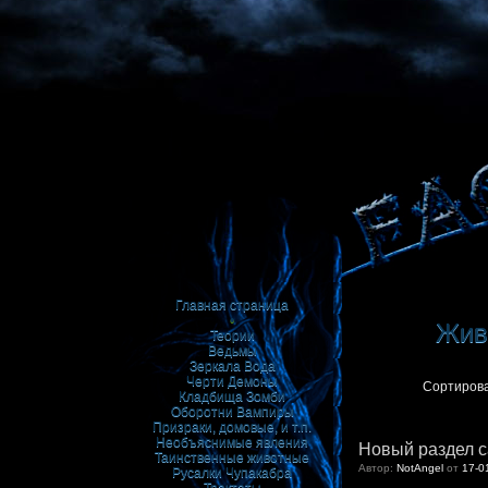
Главная страница
•
Живи
Теории
Ведьмы
Зеркала
Вода
Черти
Демоны
Сортирова
Кладбища
Зомби
Оборотни
Вампиры
Призраки, домовые, и т.п.
Необъяснимые явления
Новый раздел с
Таинственные животные
Автор:
NotAngel
от
17-0
Русалки
Чупакабра