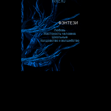
PKRС.RU
ФЭНТЕЗИ
Любовь
Жестокость человека
Школьные
Колдовство и волшебство