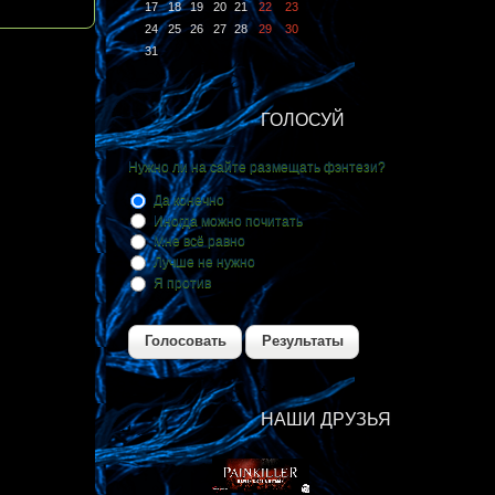
17
18
19
20
21
22
23
24
25
26
27
28
29
30
31
ГОЛОСУЙ
Нужно ли на сайте размещать фэнтези?
Да конечно
Иногда можно почитать
Мне всё равно
Лучше не нужно
Я против
Голосовать
Результаты
НАШИ ДРУЗЬЯ