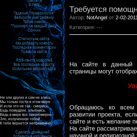
Трактаты
В лесу
Требуется помощ
•
Гадания "Нумерология"
Автор:
NotAngel
от
2-02-201
Вебирите имя ребёнку
Тайна имени
"Гороскоп на каждый день"
Категория: ---
Сонник
•
Статистика сайта
Как добавить новость
Последние комментарии
Правила сайта
•
RSS-лента новостей
На сайте в данный 
Все последние новости
Мобильная версия сайта
страницы могут отобра
Ув
Не зли других и сам не злись,
Мы только гости в этом мире.
Обращаюсь ко всем 
И если что не так - смирись,
Будь помудрее, улыбнись.
развитии проекта, есл
Ведь в мире все закономерно -
Зло, излученное тобой
сайте и есть желание п
К тебе вернется непременно.
На сайте рассматривае
Сделать домашней
научной и религиозной 
Добавить в избранное
|