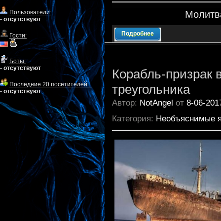
Пользователи:
Молитв
- отсутствуют
Подробнее
Гости:
Боты:
- отсутствуют
Корабль-призрак 
Последние 20 посетителей...
треугольника
- отсутствуют
Автор:
NotAngel
от
8-06-201
Категория:
Необъяснимые 