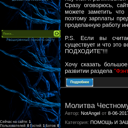
Сразу оговорюсь, сай
можете заметить что 
поэтому зарплаты пред
проделанную работу ин
P.S. Если вы считае
Расширенный поиск по сайту
существует и что это в
ПОДХОДИТЕ"!!!
Хочу сказать большо
развитии раздела
"Фэн
Подробнее
Молитва Честному
Автор:
NotAngel
от
8-06-201
Сейчас на сайте:
1
Категория:
ПОМОЩЬ И ЗА
Пользователей:
0
Гостей:
1
Ботов:
0