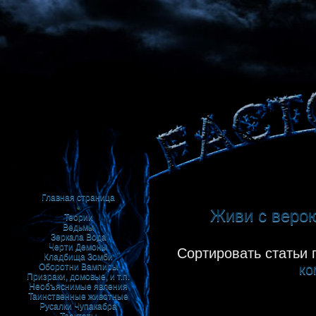
Главная страница
•
Живи с верою 
Теории
Ведьмы
Зеркала
Вода
Черти
Демоны
Сортировать статьи 
Кладбища
Зомби
ко
Оборотни
Вампиры
Призраки, домовые, и т.п.
Необъяснимые явления
Таинственные животные
Русалки
Чупакабра