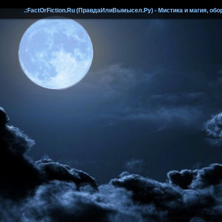
.:FactOrFiction.Ru (ПравдаИлиВымысел.Ру) - Мистика и магия, обо