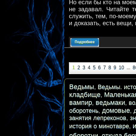
Но если бы кто на мое
не задавал. Читайте те
служить, тем, по-моему
и доказать, есть вещи,
Подробнее
1
2
3
4
5
6
7
8
9
10
...
8
Ведьмы
,
Ведьмы. исто
кладбище
Маленька
,
вампир
ведьмаки
,
,
во
домовые
оборотень
,
,
занятия лепреконов
,
з
история о минотавре
,
оборотни
откуда бер
,