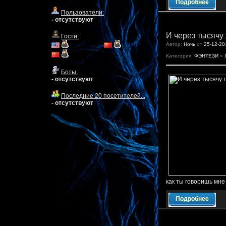
Подробнее
Пользователи:
- отсутствуют
И через тысячу 
Гости:
Автор:
Ночь
от
25-12-20
Категория:
ФЭНТЕЗИ
»
Боты:
- отсутствуют
Последние 20 посетителей...
- отсутствуют
как ты говоришь мне 
Подробнее