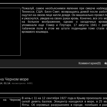
Пожалуй, самое необъяснимое явление при смерче наблюд
Теннесси, США. Билл Смит, возвращаясь домой после работ
ощутил на своем лице капли дождя. Он машинально провел п
и ужаснулся, увидев на своих руках кровь. Конечно, все это м
на больное воображение, однако о загадочных крова
упоминали еще Гомер и Плутарх. 17 августа 1941 г. ра
табачном поле в этом же штате поденщики тоже стали 
кровавого кошмара.
Комментарии(
0
)
 на Черном море
14, 01:14
, посмотрело: 4491
В ночь с 11 на 12 сентября 1927 года в Крыму произошло з
силой девять баллов. Эпицентр находился в море, в 25 ки
Ялты. Об огромных разрушениях в городе, погибших и ра