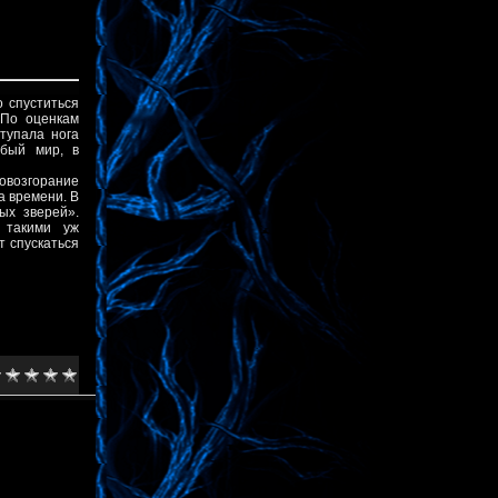
о спуститься
 По оценкам
тупала нога
обый мир, в
овозгорание
а времени. В
ых зверей».
 такими уж
т спускаться