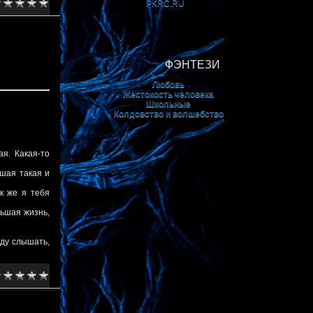
PKRС.RU
ФЭНТЕЗИ
Любовь
Жестокость человека
Школьные
Колдовство и волшебство
ая. Какая-то
ьшая такая и
ак же я тебя
льшая жизнь,
уду слышать,