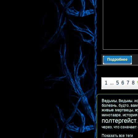
Подробнее
1
...
5
6
7
8
Ведьмы
,
Ведьмы. и
болезнь
вам
,
будто
,
живые мертвецы
,
ж
история
минотавре
,
полтергейст
через
,
что означает
Показать все теги