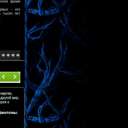
олгое время
рвых - его
ь тысяч лет
.
Назад
Впере
д
чертях
,
,
другой мир
,
ория о
фантомы
,