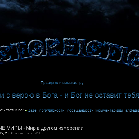
Правда или вымысел.ру
 с верою в Бога - и Бог не оставит теб
ть статьи по:
дате
|
популярности
|
посещаемости
|
комментариям
|
алфави
 МИРЫ - Мир в другом измерении
15, 23:58
, посмотрело: 4318