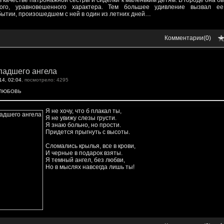
 качестве патронажной сестры и сиделки к маленьким детям. В городе она б
ного, уравновешенного характера. Тем большее удивление вызвал е
ытии, произошедшем с ней в один из летних дней…
Комментарии(
0
)
падшего ангела
14, 02:04
, посмотрело: 4295
ЛЮБОВЬ
Я не хочу, что б плакал ты,
Я не увижу слезы грусти.
Я знаю больно, но прости.
Придется прыгнуть с высоты.
Сломались крылья, все в крови,
И черные в подарок взяты.
Я темный ангел, без любви,
Но в мыслях навсегда лишь ты!