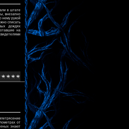
али в штате
ы, внезапно
о нему рукой
ожно списать
вых дождях
ботавшие на
свидетелями
емлетрясение
лометрах от
неных знают