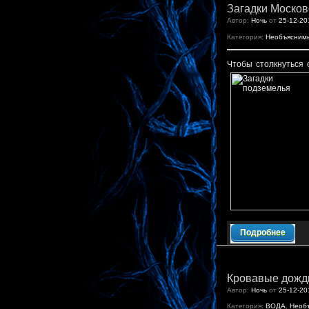
Загадки Москов
Автор:
Ночь
от
25-12-20
Категория:
Необъясним
Чтобы столкнуться 
Подробнее
Кровавые дожд
Автор:
Ночь
от
25-12-20
Категория:
ВОДА
,
Необ