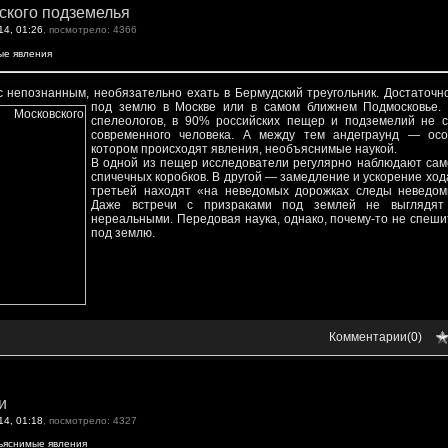
ского подземелья
14, 01:26
, посмотрело: 4366
ые явления
с непознанным, необязательно ехать в Бермудский треугольник.
Достаточн
под землю в Москве или в самом ближнем Подмосковье.
спелеологов, в 90% российских пещер и подземелий не с
современного человека. А между тем андеграунд — ос
котором происходят явления, необъяснимые наукой.
В одной из пещер исследователи регулярно наблюдают сам
спичечных коробков. В другой — замедление и ускорение ход
третьей находят «на неведомых дорожках следы неведом
Даже встречи с призраками под землей не выглядят
нереальными. Передовая наука, однако, почему-то не спеши
под землю.
Комментарии(
0
)
и
14, 01:18
, посмотрело: 4327
ъяснимые явления