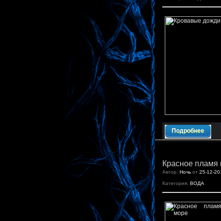
Подробнее
Красное пламя
Автор:
Ночь
от
25-12-20
Категория:
ВОДА