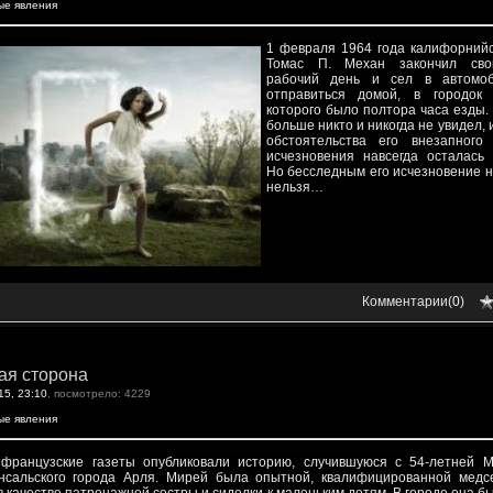
ые явления
1 февраля 1964 года калифорнийс
Томас П. Механ закончил св
рабочий день и сел в автомоб
отправиться домой, в городок 
которого было полтора часа езды.
больше никто и никогда не увидел,
обстоятельства его внезапного 
исчезновения навсегда осталась 
Но бесследным его исчезновение 
нельзя…
Комментарии(
0
)
ая сторона
15, 23:10
, посмотрело: 4229
ые явления
французские газеты опубликовали историю, случившуюся с 54-летней 
нсальского города Арля. Мирей была опытной, квалифицированной медс