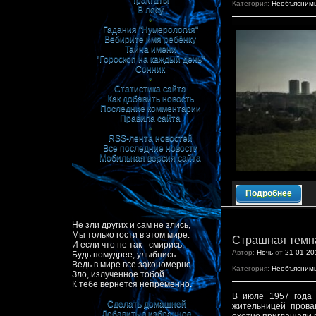
Трактаты
Категория:
Необъясним
В лесу
•
Гадания "Нумерология"
Вебирите имя ребёнку
Тайна имени
"Гороскоп на каждый день"
Сонник
•
Статистика сайта
Как добавить новость
Последние комментарии
Правила сайта
•
RSS-лента новостей
Все последние новости
Мобильная версия сайта
Подробнее
Не зли других и сам не злись,
Мы только гости в этом мире.
Страшная темн
И если что не так - смирись,
Автор:
Ночь
от
21-01-20
Будь помудрее, улыбнись.
Ведь в мире все закономерно -
Категория:
Необъясним
Зло, излученное тобой
К тебе вернется непременно.
В июле 1957 года 
Сделать домашней
жительницей прова
Добавить в избранное
|