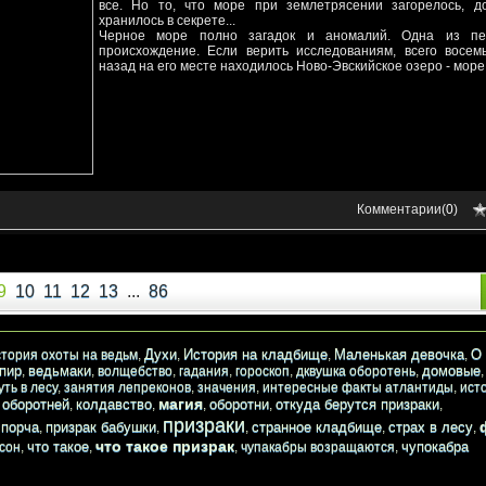
все. Но то, что море при землетрясении загорелось, д
хранилось в секрете...
Черное море полно загадок и аномалий. Одна из пе
происхождение. Если верить исследованиям, всего восем
назад на его месте находилось Ново-Эвскийское озеро - море
Комментарии(
0
)
9
10
11
12
13
...
86
Духи
История на кладбище
Маленькая девочка
О 
стория охоты на ведьм
,
,
,
,
пир
ведьмаки
домовые
,
,
волщебство
,
гадания
,
гороскоп
,
дквушка оборотень
,
уть в лесу
,
занятия лепреконов
,
значения
,
интересные факты атлантиды
,
ист
магия
 оборотней
колдавство
оборотни
откуда берутся призраки
,
,
,
,
,
призраки
порча
призрак бабушки
странное кладбище
страх в лесу
,
,
,
,
,
,
что такое призрак
что такое
чупокабра
 сон
,
,
,
чупакабры возращаются
,