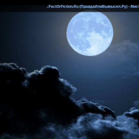
.:FactOrFiction.Ru (ПравдаИлиВымысел.Ру) - Мист