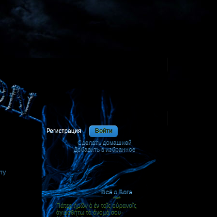
Регистрация
Войти
Сделать домашней
я
Добавить в избранное
|
ту
Всё о Боге
***
Πάτερ ἡμῶν ὁ ἐν τοῖς οὐρανοῖς
ἁγιασθήτω τὸ ὄνομά σου·