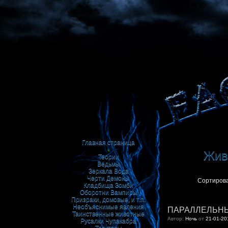
Главная страница
•
Живи
Теории
Ведьмы
Зеркала
Вода
Черти
Демоны
Сортирова
Кладбища
Зомби
Оборотни
Вампиры
Призраки, домовые, и т.п.
Необъяснимые явления
ПАРАЛЛЕЛЬНЫЕ
Таинственные животные
Автор:
Ночь
от
21-01-20
Русалки
Чупакабра