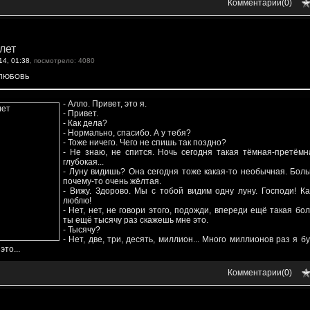
Комментарии(
0
)
лет
14, 01:38
, посмотрело: 4080
ЛЮБОВЬ
- Алло. Привет, это я.
- Привет.
- Как дела?
- Нормально, спасибо. А у тебя?
- Тоже ничего. Чего не спишь так поздно?
- Не знаю, не спится. Ночь сегодня такая тёмная-претёмн
глубокая...
- Луну видишь? Она сегодня тоже какая-то необычная. Бол
почему-то очень жёлтая.
- Вижу. Здорово. Мы с тобой видим одну луну. Господи! К
люблю!
- Нет, нет, не говори этого, подожди, впереди ещё такая бо
ты ещё тысячу раз скажешь мне это.
- Тысячу?
- Нет, две, три, десять, миллион... Много миллионов раз я б
это...
Комментарии(
0
)