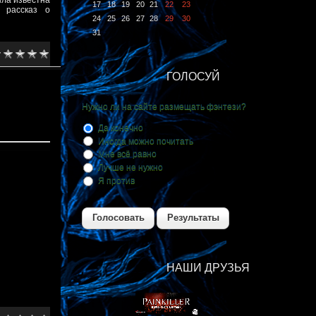
ыла известна
17
18
19
20
21
22
23
е рассказ о
24
25
26
27
28
29
30
31
ГОЛОСУЙ
Нужно ли на сайте размещать фэнтези?
Да конечно
Иногда можно почитать
Мне всё равно
Лучше не нужно
Я против
Голосовать
Результаты
НАШИ ДРУЗЬЯ