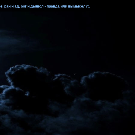
, рай и ад, бог и дьявол - правда или вымысел?:.