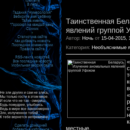
Трактаты
В лесу
•
Гадания "Нумерология"
Вебирите имя ребёнку
Таинственная Бел
Тайна имени
"Гороскоп на каждый день"
явлений группой 
Сонник
•
Статистика сайта
Автор:
Ночь
от
15-04-2015, 
Как добавить новость
Последние комментарии
Категория:
Необъяснимые 
Правила сайта
•
RSS-лента новостей
Все последние новости
Мобильная версия сайта
с
Не зли других и сам не злись,
«
Мы только гости в этом мире.
р
И если что не так - смирись,
Будь помудрее, улыбнись.
с
Ведь в мире все закономерно -
Зло, излученное тобой
К тебе вернется непременно.
Сделать домашней
местные.
Добавить в избранное
|