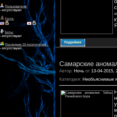
Пользователи:
- отсутствуют
к
Гости:
Я
Боты:
- отсутствуют
Подробнее
Последние 20 посетителей...
- отсутствуют
Самарские аномал
Автор:
Ночь
от
13-04-2015, 
Категория:
Необъяснимые 
н
п