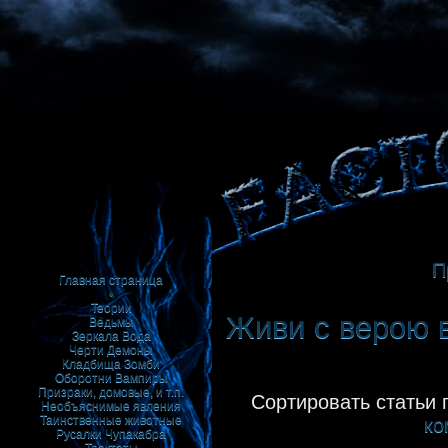
П
Главная страница
•
Теории
Живи с верою в
Ведьмы
Зеркала
Вода
Черти
Демоны
Кладбища
Зомби
Оборотни
Вампиры
Призраки, домовые, и т.п.
Сортировать статьи 
Необъяснимые явления
Таинственные животные
ко
Русалки
Чупакабра