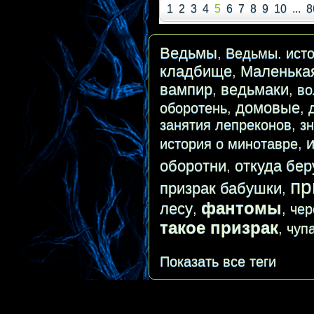
1
2
3
4
5
6
7
8
9
10
...
8
Ведьмы
,
Ведьмы. исто
кладбище
Маленька
,
вампир
ведьмаки
,
,
во
домовые
оборотень
,
,
занятия лепреконов
,
з
история о минотавре
,
оборотни
откуда бер
,
пр
призрак бабушки
,
фантомы
лесу
,
,
чер
такое призрак
,
чуп
Показать все теги