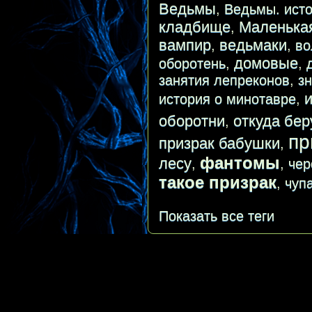
Ведьмы
,
Ведьмы. исто
кладбище
Маленька
,
вампир
ведьмаки
,
,
во
домовые
оборотень
,
,
занятия лепреконов
,
з
история о минотавре
,
оборотни
откуда бер
,
пр
призрак бабушки
,
фантомы
лесу
,
,
чер
такое призрак
,
чуп
Показать все теги