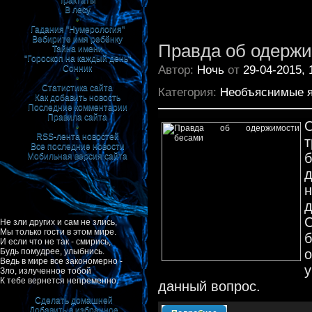
Трактаты
В лесу
•
Гадания "Нумерология"
Вебирите имя ребёнку
Правда об одерж
Тайна имени
"Гороскоп на каждый день"
Автор:
Ночь
от
29-04-2015, 
Сонник
•
Статистика сайта
Категория:
Необъяснимые 
Как добавить новость
Последние комментарии
Правила сайта
•
RSS-лента новостей
т
Все последние новости
б
Мобильная версия сайта
н
д
С
Не зли других и сам не злись,
Мы только гости в этом мире.
И если что не так - смирись,
о
Будь помудрее, улыбнись.
Ведь в мире все закономерно -
Зло, излученное тобой
К тебе вернется непременно.
данный вопрос.
Сделать домашней
Добавить в избранное
|