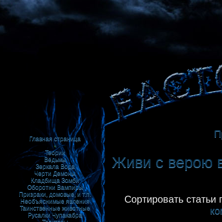
П
Главная страница
•
Теории
Живи с верою в
Ведьмы
Зеркала
Вода
Черти
Демоны
Кладбища
Зомби
Оборотни
Вампиры
Призраки, домовые, и т.п.
Сортировать статьи 
Необъяснимые явления
Таинственные животные
ко
Русалки
Чупакабра