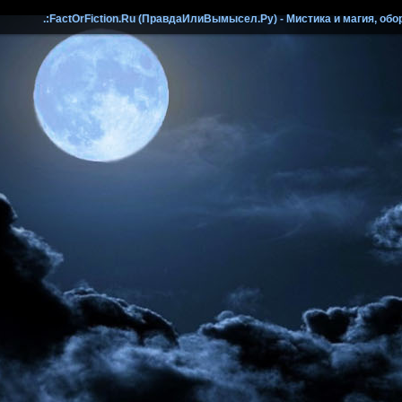
.:FactOrFiction.Ru (ПравдаИлиВымысел.Ру) - Мистика и магия, обо