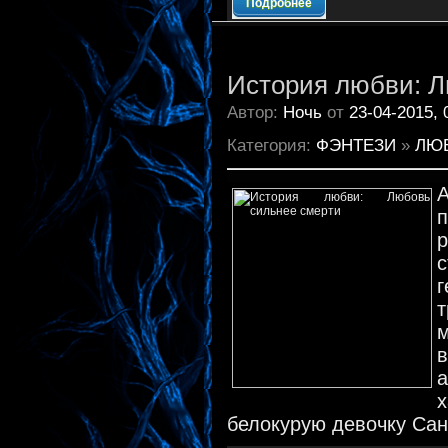
Подробнее
История любви: Л
Автор:
Ночь
от
23-04-2015, 
Категория:
ФЭНТЕЗИ
»
ЛЮ
с
г
а
белокурую девочку Сан