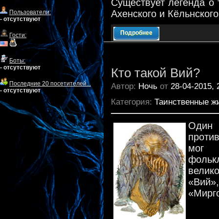
Существует легенда о 
Ахенского и Кёльнского
Пользователи:
- отсутствуют
Подробнее
Гости:
Боты:
- отсутствуют
Кто такой Вий?
Последние 20 посетителей...
Автор:
Ночь
от
28-04-2015, 
- отсутствуют
Категория:
Таинственные ж
Один
проти
мог 
фольк
велик
«Вий»
«Мирго