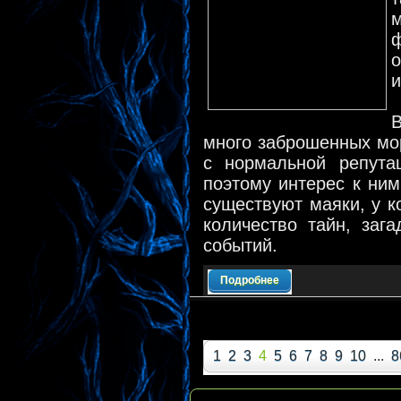
о
и
много заброшенных мор
с нормальной репутац
поэтому интерес к ним
существуют маяки, у к
количество тайн, заг
событий.
Подробнее
1
2
3
4
5
6
7
8
9
10
...
8