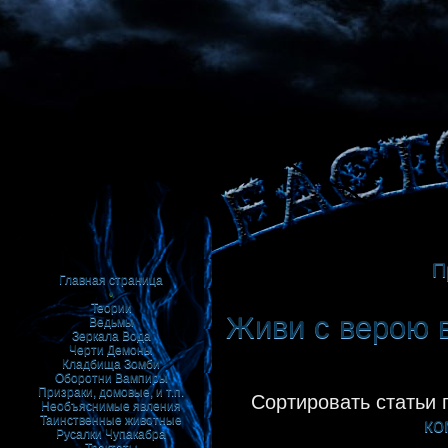
П
Главная страница
•
Теории
Живи с верою в
Ведьмы
Зеркала
Вода
Черти
Демоны
Кладбища
Зомби
Оборотни
Вампиры
Призраки, домовые, и т.п.
Сортировать статьи 
Необъяснимые явления
Таинственные животные
ко
Русалки
Чупакабра