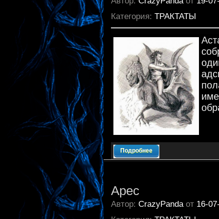
Автор:
CrazyPanda
от
19-07
Категория:
ТРАКТАТЫ
Аст
соб
оди
адс
пол
им
обр
Подробнее
Арес
Автор:
CrazyPanda
от
16-07