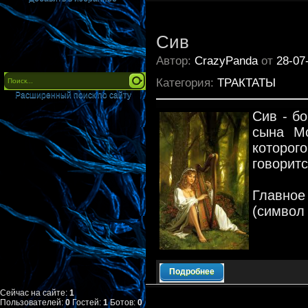
Сив
Автор:
CrazyPanda
от
28-07
Категория:
ТРАКТАТЫ
Расширенный поиск по сайту
Сив - б
сына М
которо
говоритс
Главно
(символ
Подробнее
Сейчас на сайте:
1
Пользователей:
0
Гостей:
1
Ботов:
0