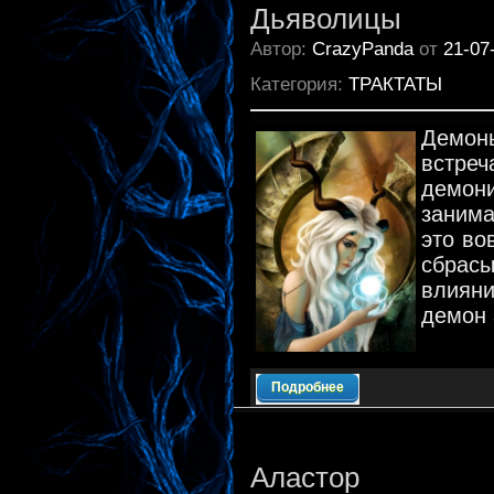
Дьяволицы
Автор:
CrazyPanda
от
21-07
Категория:
ТРАКТАТЫ
Демо
встре
демони
занима
это во
сбрас
влияни
демон 
Подробнее
Аластор