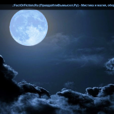
.:FactOrFiction.Ru (ПравдаИлиВымысел.Ру) - Мистика и магия, обо