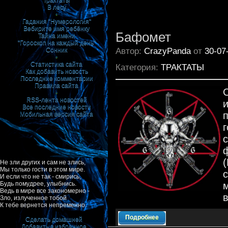
Трактаты
В лесу
•
Гадания "Нумерология"
Вебирите имя ребёнку
Бафомет
Тайна имени
"Гороскоп на каждый день"
Автор:
CrazyPanda
от
30-07
Сонник
•
Статистика сайта
Категория:
ТРАКТАТЫ
Как добавить новость
Последние комментарии
Правила сайта
•
RSS-лента новостей
Все последние новости
Мобильная версия сайта
Не зли других и сам не злись,
Мы только гости в этом мире.
И если что не так - смирись,
Будь помудрее, улыбнись.
Ведь в мире все закономерно -
Зло, излученное тобой
К тебе вернется непременно.
Подробнее
Сделать домашней
Добавить в избранное
|