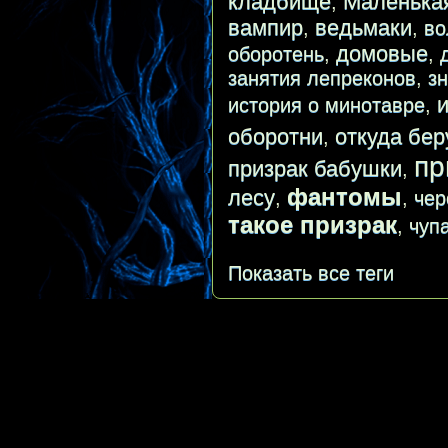
кладбище
Маленька
,
вампир
ведьмаки
,
,
во
домовые
оборотень
,
,
занятия лепреконов
,
з
история о минотавре
,
оборотни
откуда бер
,
пр
призрак бабушки
,
фантомы
лесу
,
,
чер
такое призрак
,
чуп
Показать все теги