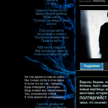
Трактаты
Категория:
ТРАКТАТЫ
В лесу
•
Гадания "Нумерология"
Вебирите имя ребёнку
Тайна имени
"Гороскоп на каждый день"
Сонник
•
Статистика сайта
Как добавить новость
Последние комментарии
Правила сайта
•
RSS-лента новостей
Все последние новости
Мобильная версия сайта
Подробнее
Не зли других и сам не злись,
Мы только гости в этом мире.
Ведьмы
,
Ведьмы. и
И если что не так - смирись,
болезнь
вам
,
будто
,
Будь помудрее, улыбнись.
живые мертвецы
,
ж
Ведь в мире все закономерно -
история
минотавре
,
Зло, излученное тобой
полтергейст
К тебе вернется непременно.
через
,
что означает
Сделать домашней
Добавить в избранное
|