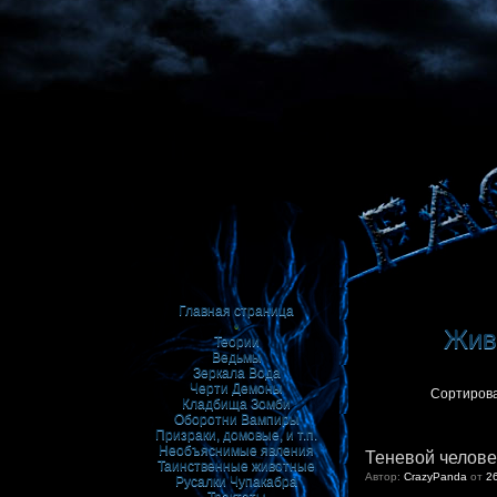
Главная страница
•
Живи
Теории
Ведьмы
Зеркала
Вода
Черти
Демоны
Сортирова
Кладбища
Зомби
Оборотни
Вампиры
Призраки, домовые, и т.п.
Необъяснимые явления
Теневой челове
Таинственные животные
Автор:
CrazyPanda
от
2
Русалки
Чупакабра