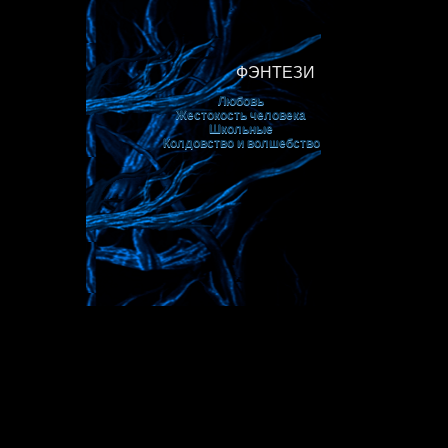
ФЭНТЕЗИ
Любовь
Жестокость человека
Школьные
Колдовство и волшебство