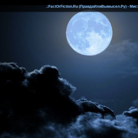
.:FactOrFiction.Ru (ПравдаИлиВымысел.Ру) - Мист