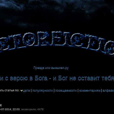
Правда или вымысел.ру
 с верою в Бога - и Бог не оставит теб
ть статьи по:
дате
|
популярности
|
посещаемости
|
комментариям
|
алфави
к
6-07-2014, 22:03
, посмотрело: 4478