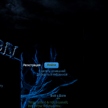
Регистрация
Войти
Сделать домашней
я
Добавить в избранное
|
ту
Всё о Боге
***
Πάτερ ἡμῶν ὁ ἐν τοῖς οὐρανοῖς
ἁγιασθήτω τὸ ὄνομά σου·