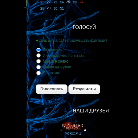
21
22
23
24
25
26
27
28
29
30
31
ГОЛОСУЙ
Нужно ли на сайте размещать фэнтези?
Да конечно
Иногда можно почитать
Мне всё равно
Лучше не нужно
Я против
Голосовать
Результаты
НАШИ ДРУЗЬЯ
PKRС.RU