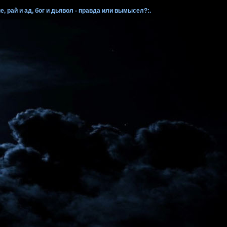
, рай и ад, бог и дьявол - правда или вымысел?:.