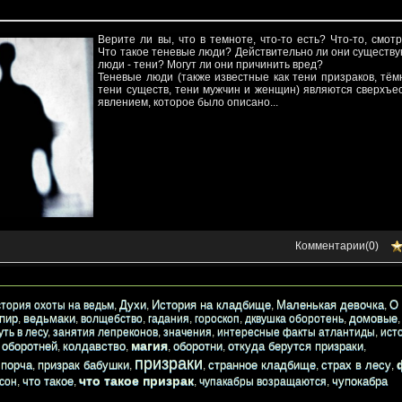
Верите ли вы, что в темноте, что-то есть? Что-то, смот
Что такое теневые люди? Действительно ли они существу
люди - тени? Могут ли они причинить вред?
Теневые люди (также известные как тени призраков, тё
тени существ, тени мужчин и женщин) являются сверхъе
явлением, которое было описано...
Комментарии(
0
)
Духи
История на кладбище
Маленькая девочка
О 
стория охоты на ведьм
,
,
,
,
пир
ведьмаки
домовые
,
,
волщебство
,
гадания
,
гороскоп
,
дквушка оборотень
,
уть в лесу
,
занятия лепреконов
,
значения
,
интересные факты атлантиды
,
ист
магия
 оборотней
колдавство
оборотни
откуда берутся призраки
,
,
,
,
,
призраки
порча
призрак бабушки
странное кладбище
страх в лесу
,
,
,
,
,
,
что такое призрак
что такое
чупокабра
 сон
,
,
,
чупакабры возращаются
,