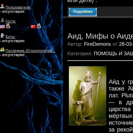
или дети) .
Пользователи:
- отсутствуют
Подробнее
Гости:
Аид, Мифы о Аид
Боты:
- отсутствуют
Автор:
FireDemons
от
28-03
Последние 20 посетителей...
Категория:
ПОМОЩЬ И ЗА
- отсутствуют
Аи́д у г
также Ἀ
лат. Plu
— в дре
царств
мёртвых,
источни
за реко