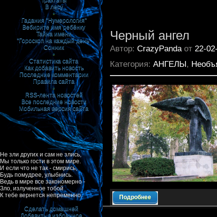
Трактаты
В лесу
•
Гадания "Нумерология"
Вебирите имя ребёнку
Черный ангел
Тайна имени
"Гороскоп на каждый день"
Автор:
CrazyPanda
от
22-02
Сонник
•
Статистика сайта
Категория:
АНГЕЛЫ
,
Необъ
Как добавить новость
Последние комментарии
Правила сайта
•
RSS-лента новостей
Все последние новости
Мобильная версия сайта
Не зли других и сам не злись,
Мы только гости в этом мире.
И если что не так - смирись,
Будь помудрее, улыбнись.
Ведь в мире все закономерно -
Зло, излученное тобой
К тебе вернется непременно.
Подробнее
Сделать домашней
Добавить в избранное
|