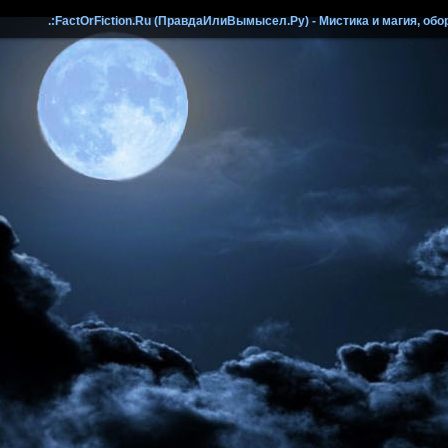
.:FactOrFiction.Ru (ПравдаИлиВымысел.Ру) - Мистика и магия, обо