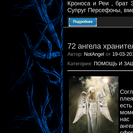
Кроноса и Реи , брат 
Супруг Персефоны, вме
Подробнее
72 ангела храните
Автор:
NotAngel
от
19-03-20
Категория:
ПОМОЩЬ И ЗА
Сог
плея
ест
мом
нас
анг
сфер