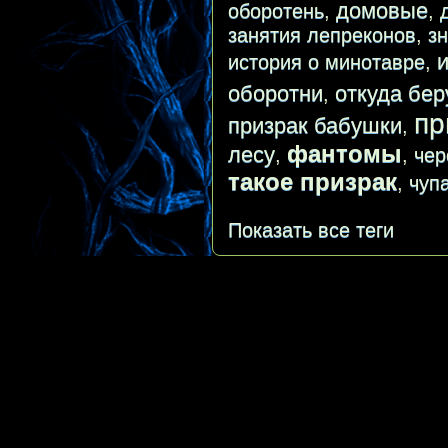
домовые
оборотень
,
,
занятия лепреконов
,
з
история о минотавре
,
оборотни
откуда бер
,
пр
призрак бабушки
,
фантомы
лесу
,
,
чер
такое призрак
,
чуп
Показать все теги