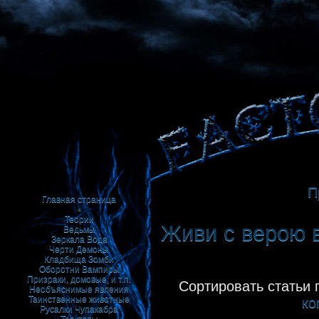
П
Главная страница
•
Теории
Живи с верою в
Ведьмы
Зеркала
Вода
Черти
Демоны
Кладбища
Зомби
Оборотни
Вампиры
Призраки, домовые, и т.п.
Сортировать статьи 
Необъяснимые явления
Таинственные животные
ко
Русалки
Чупакабра