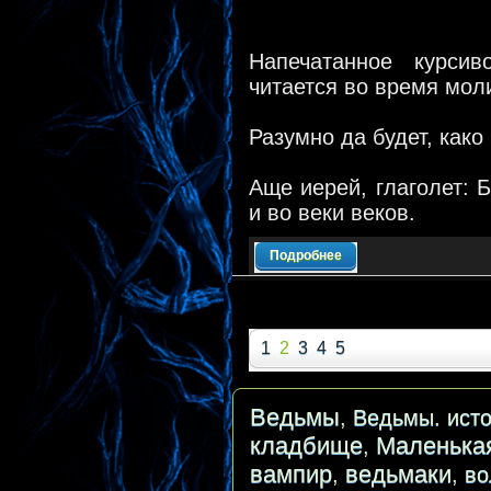
Напечатанное курси
читается во время мол
Разумно да будет, како
Аще иерей, глаголет: 
и во веки веков.
Подробнее
1
2
3
4
5
Ведьмы
,
Ведьмы. исто
кладбище
Маленька
,
вампир
ведьмаки
,
,
во