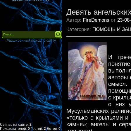
Девять ангельски
Автор:
FireDemons
от
23-08
Категория:
ПОМОЩЬ И ЗА
Расширенный поиск по сайту
И греч
понятие
выполн
авторы 
смысл
помощни
с крыль
о них у
Мусульманских религио
«только с крыльями и 
камня»; ангелы и се
Сейчас на сайте:
2
Пользователей:
0
Гостей:
2
Ботов:
0