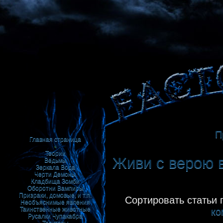
П
Главная страница
•
Теории
Живи с верою в
Ведьмы
Зеркала
Вода
Черти
Демоны
Кладбища
Зомби
Оборотни
Вампиры
Призраки, домовые, и т.п.
Сортировать статьи 
Необъяснимые явления
Таинственные животные
ко
Русалки
Чупакабра