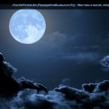
.:FactOrFiction.Ru (ПравдаИлиВымысел.Ру) - Мистика и магия, обо