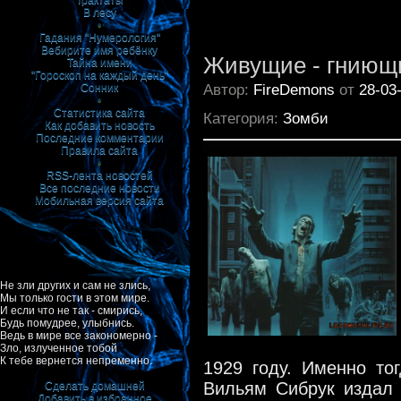
Трактаты
В лесу
•
Гадания "Нумерология"
Вебирите имя ребёнку
Живущие - гниющ
Тайна имени
"Гороскоп на каждый день"
Автор:
FireDemons
от
28-03
Сонник
•
Статистика сайта
Категория:
Зомби
Как добавить новость
Последние комментарии
Правила сайта
•
RSS-лента новостей
Все последние новости
Мобильная версия сайта
Не зли других и сам не злись,
Мы только гости в этом мире.
И если что не так - смирись,
Будь помудрее, улыбнись.
Ведь в мире все закономерно -
Зло, излученное тобой
К тебе вернется непременно.
1929 году. Именно то
Вильям Сибрук издал 
Сделать домашней
Добавить в избранное
|