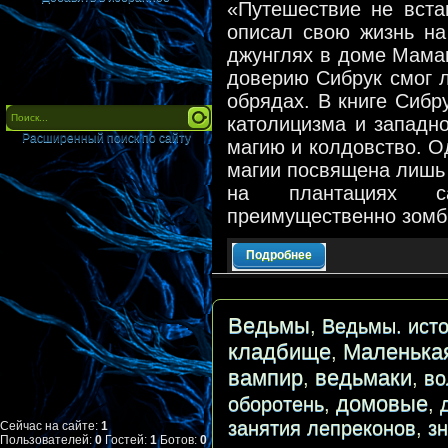
«Путешествие не вста
описал свою жизнь на
джунглях в доме Маман
доверию Сибрук смог л
обрядах. В книге Сибр
католицизма и западн
Расширенный поиск по сайту
магию и колдовство. Од
магии посвящена лишь
на плантациях с
преимущественно зомб
Подробнее
Ведьмы
,
Ведьмы. исто
кладбище
Маленька
,
вампир
ведьмаки
,
,
во
домовые
оборотень
,
,
занятия лепреконов
,
з
Сейчас на сайте:
1
Пользователей:
0
Гостей:
1
Ботов:
0