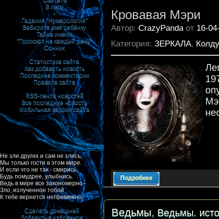
Трактаты
В лесу
Кровавая Мэри
•
Гадания "Нумерология"
Автор:
CrazyPanda
от
16-04
Вебирите имя ребёнку
Тайна имени
"Гороскоп на каждый день"
Категория:
ЗЕРКАЛА
,
Колду
Сонник
•
Статистика сайта
Ле
Как добавить новость
Последние комментарии
19
Правила сайта
оп
•
RSS-лента новостей
Мэ
Все последние новости
Мобильная версия сайта
не
Не зли других и сам не злись,
Мы только гости в этом мире.
И если что не так - смирись,
Будь помудрее, улыбнись.
Подробнее
Ведь в мире все закономерно -
Зло, излученное тобой
К тебе вернется непременно.
Ведьмы
,
Ведьмы. исто
Сделать домашней
Добавить в избранное
|