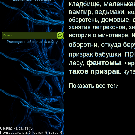
кладбище
Маленька
,
вампир
ведьмаки
,
,
во
домовые
оборотень
,
,
занятия лепреконов
,
з
история о минотавре
,
Расширенный поиск по сайту
оборотни
откуда бер
,
пр
призрак бабушки
,
фантомы
лесу
,
,
чер
такое призрак
,
чуп
Показать все теги
Сейчас на сайте:
5
Пользователей:
0
Гостей:
5
Ботов:
0