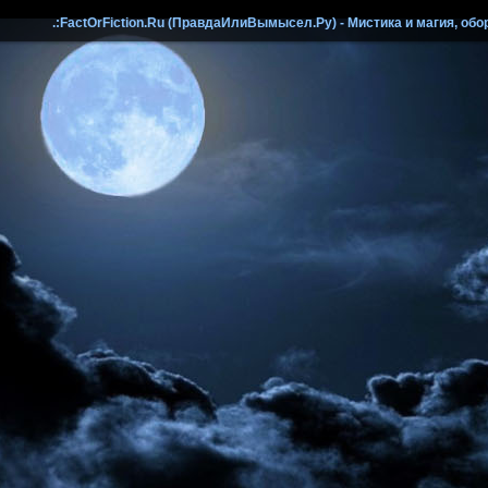
.:FactOrFiction.Ru (ПравдаИлиВымысел.Ру) - Мистика и магия, обо