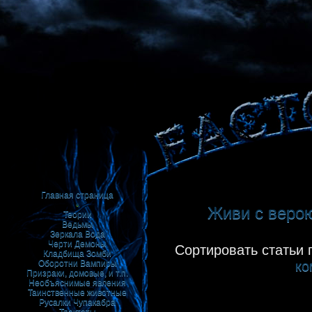
Главная страница
•
Живи с верою 
Теории
Ведьмы
Зеркала
Вода
Черти
Демоны
Сортировать статьи 
Кладбища
Зомби
ко
Оборотни
Вампиры
Призраки, домовые, и т.п.
Необъяснимые явления
Таинственные животные
Русалки
Чупакабра