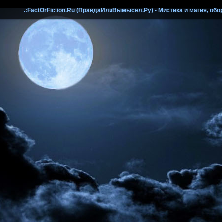
.:FactOrFiction.Ru (ПравдаИлиВымысел.Ру) - Мистика и магия, обо