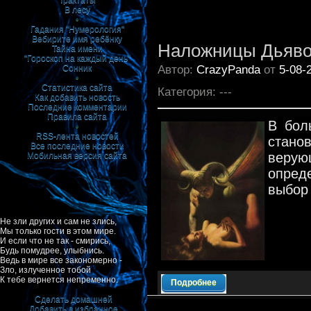
Трактаты
В лесу
•
Гадания "Нумерология"
Вебирите имя ребёнку
Наложницы Дьяв
Тайна имени
"Гороскоп на каждый день"
Автор:
CrazyPanda
от
5-08-
Сонник
•
Статистика сайта
Категория: ---
Как добавить новость
Последние комментарии
Правила сайта
В бол
•
RSS-лента новостей
стано
Все последние новости
верую
Мобильная версия сайта
опред
выбор
Не зли других и сам не злись,
Мы только гости в этом мире.
И если что не так - смирись,
Будь помудрее, улыбнись.
Ведь в мире все закономерно -
Зло, излученное тобой
К тебе вернется непременно.
Подробнее
Сделать домашней
Добавить в избранное
|