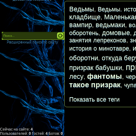
Ведьмы
,
Ведьмы. исто
кладбище
Маленька
,
вампир
ведьмаки
,
,
во
домовые
оборотень
,
,
занятия лепреконов
,
з
Расширенный поиск по сайту
история о минотавре
,
оборотни
откуда бер
,
пр
призрак бабушки
,
фантомы
лесу
,
,
чер
такое призрак
,
чуп
Показать все теги
Сейчас на сайте:
4
Пользователей:
0
Гостей:
4
Ботов:
0