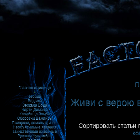
П
Главная страница
•
Теории
Живи с верою в
Ведьмы
Зеркала
Вода
Черти
Демоны
Кладбища
Зомби
Оборотни
Вампиры
Призраки, домовые, и т.п.
Сортировать статьи 
Необъяснимые явления
Таинственные животные
ко
Русалки
Чупакабра