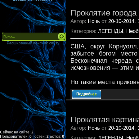
Проклятие города
Автор:
Ночь
от
20-10-2014, 
Категория:
ЛЕГЕНДЫ
,
Необ
Расширенный поиск по сайту
США, округ Корнуолл,
забытое богом место
Бесконечная череда с
исчезновения — этим и
Но такие места прико
Подробнее
Проклятая картин
Автор:
Ночь
от
20-10-2014, 
Сейчас на сайте:
2
Пользователей:
0
Гостей:
2
Ботов:
0
Категория:
ЛЕГЕНДЫ
,
Необ