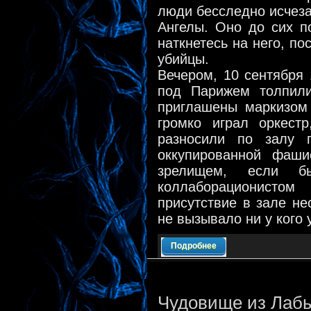
люди бесследно исчеза
Ангелы. Оно до сих п
наткнетесь на него, по
убийцы.
Вечером, 10 сентября 
под Парижем толпили
приглашены маркизом
громко играл оркест
разносили по залу 
оккупированной фаши
зрелищем, если 
коллаборационистом
присутствие в зале н
не вызывало ни у кого 
Подробнее
Чудовище из Лаб