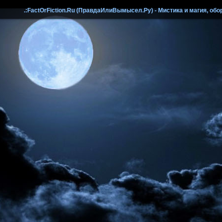
.:FactOrFiction.Ru (ПравдаИлиВымысел.Ру) - Мистика и магия, обо