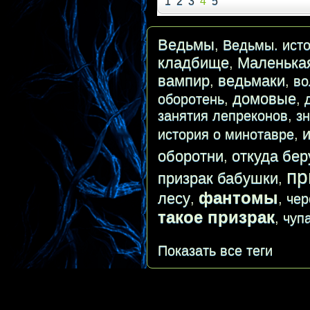
1
2
3
4
5
Ведьмы
,
Ведьмы. исто
кладбище
Маленька
,
вампир
ведьмаки
,
,
во
домовые
оборотень
,
,
занятия лепреконов
,
з
история о минотавре
,
оборотни
откуда бер
,
пр
призрак бабушки
,
фантомы
лесу
,
,
чер
такое призрак
,
чуп
Показать все теги