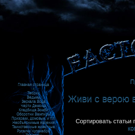
П
Главная страница
•
Теории
Живи с верою в
Ведьмы
Зеркала
Вода
Черти
Демоны
Кладбища
Зомби
Оборотни
Вампиры
Призраки, домовые, и т.п.
Сортировать статьи 
Необъяснимые явления
Таинственные животные
ко
Русалки
Чупакабра