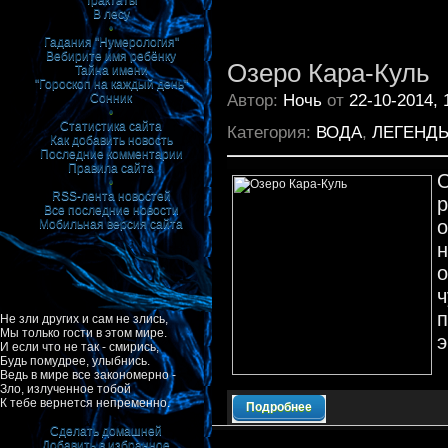
Трактаты
В лесу
•
Гадания "Нумерология"
Вебирите имя ребёнку
Озеро Кара-Куль
Тайна имени
"Гороскоп на каждый день"
Автор:
Ночь
от
22-10-2014, 
Сонник
•
Статистика сайта
Категория:
ВОДА
,
ЛЕГЕНД
Как добавить новость
Последние комментарии
Правила сайта
О
•
RSS-лента новостей
Все последние новости
Мобильная версия сайта
Не зли других и сам не злись,
Мы только гости в этом мире.
э
И если что не так - смирись,
Будь помудрее, улыбнись.
Ведь в мире все закономерно -
Зло, излученное тобой
К тебе вернется непременно.
Подробнее
Сделать домашней
Добавить в избранное
|