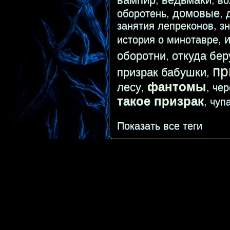
,
,
во
домовые
оборотень
,
,
занятия лепреконов
,
з
история о минотавре
,
оборотни
откуда бер
,
пр
призрак бабушки
,
фантомы
лесу
,
,
чер
такое призрак
,
чуп
Показать все теги