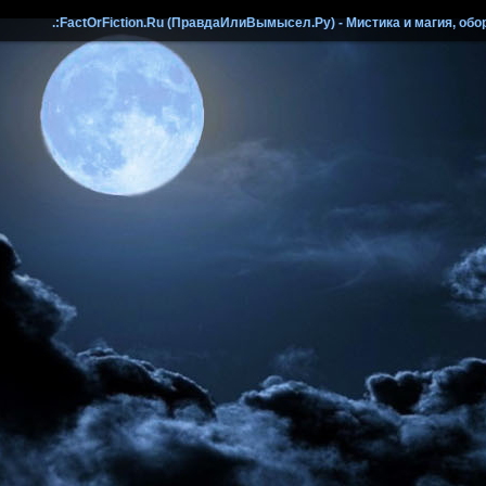
.:FactOrFiction.Ru (ПравдаИлиВымысел.Ру) - Мистика и магия, обо