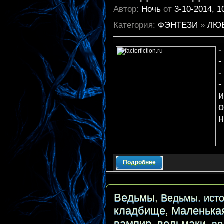
Автор:
Ночь
от
3-10-2014, 1
Категория:
ФЭНТЕЗИ
»
ЛЮ
-
-
-
-
и
о
н
Подробнее
Ведьмы
,
Ведьмы. исто
кладбище
Маленька
,
вампир
ведьмаки