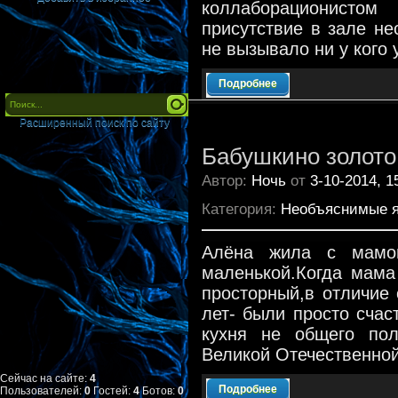
коллаборационистом
присутствие в зале н
не вызывало ни у кого 
Подробнее
Расширенный поиск по сайту
Бабушкино золото
Автор:
Ночь
от
3-10-2014, 1
Категория:
Необъяснимые 
Алёна жила с мамой
маленькой.Когда мама
просторный,в отличие
лет- были просто счас
кухня не общего пол
Великой Отечественной
Сейчас на сайте:
4
Подробнее
Пользователей:
0
Гостей:
4
Ботов:
0