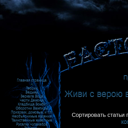
П
Главная страница
•
Теории
Живи с верою в
Ведьмы
Зеркала
Вода
Черти
Демоны
Кладбища
Зомби
Оборотни
Вампиры
Призраки, домовые, и т.п.
Сортировать статьи 
Необъяснимые явления
Таинственные животные
ко
Русалки
Чупакабра