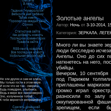
Трактаты
В лесу
•
Гадания "Нумерология"
Вебирите имя ребёнку
Золотые ангелы
Тайна имени
"Гороскоп на каждый день"
Автор:
Ночь
от
3-10-2014, 1
Сонник
•
Статистика сайта
Категория:
ЗЕРКАЛА
,
ЛЕГЕ
Как добавить новость
Последние комментарии
Правила сайта
Много ли вы знаете зе
•
RSS-лента новостей
люди бесследно исчеза
Все последние новости
Ангелы. Оно до сих п
Мобильная версия сайта
наткнетесь на него, по
убийцы.
Вечером, 10 сентября 
под Парижем толпили
Не зли других и сам не злись,
Мы только гости в этом мире.
приглашены маркизом
И если что не так - смирись,
громко играл оркест
Будь помудрее, улыбнись.
Ведь в мире все закономерно -
разносили по залу 
Зло, излученное тобой
К тебе вернется непременно.
оккупированной фаши
зрелищем, если 
Сделать домашней
Добавить в избранное
|