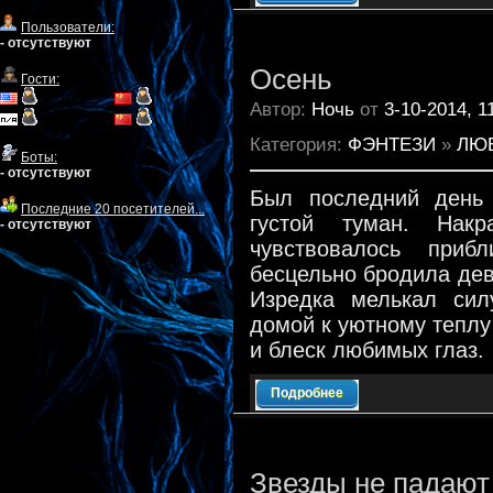
Пользователи:
- отсутствуют
Осень
Гости:
Автор:
Ночь
от
3-10-2014, 1
Категория:
ФЭНТЕЗИ
»
ЛЮ
Боты:
- отсутствуют
Был последний день 
Последние 20 посетителей...
густой туман. Нак
- отсутствуют
чувствовалось приб
бесцельно бродила дев
Изредка мелькал сил
домой к уютному теплу
и блеск любимых глаз.
Подробнее
Звезды не падают