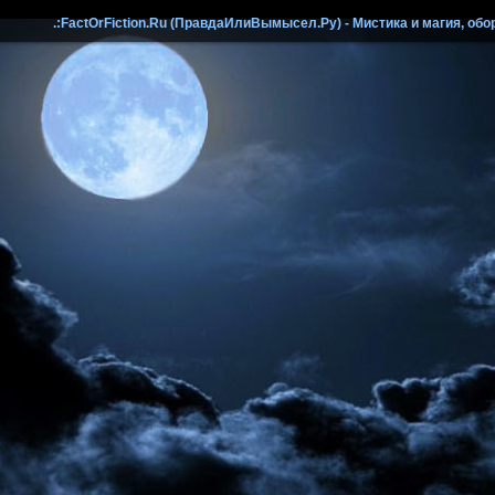
.:FactOrFiction.Ru (ПравдаИлиВымысел.Ру) - Мистика и магия, обо