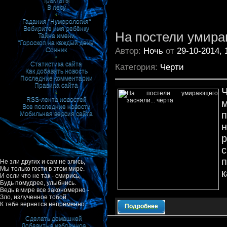
Трактаты
В лесу
•
Гадания "Нумерология"
Вебирите имя ребёнку
На постели умираю
Тайна имени
"Гороскоп на каждый день"
Автор:
Ночь
от
29-10-2014, 
Сонник
•
Статистика сайта
Категория:
Черти
Как добавить новость
Последние комментарии
Правила сайта
•
RSS-лента новостей
Все последние новости
Мобильная версия сайта
н
р
с
п
Не зли других и сам не злись,
Мы только гости в этом мире.
к
И если что не так - смирись,
Будь помудрее, улыбнись.
Ведь в мире все закономерно -
Зло, излученное тобой
К тебе вернется непременно.
Подробнее
Сделать домашней
Добавить в избранное
|