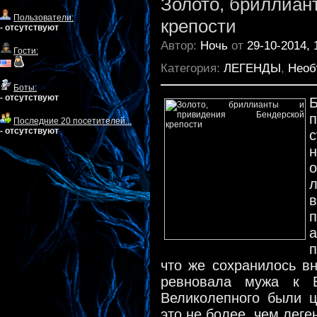
Золото, бриллиан
Пользователи:
крепости
- отсутствуют
Автор:
Ночь
от
29-10-2014, 
Гости:
Категория:
ЛЕГЕНДЫ
,
Необ
Боты:
- отсутствуют
Последние 20 посетителей...
- отсутствуют
л
п
п
что же сохранилось вн
ревновала мужа к Б
Великолепного были ц
это не более, чем леге