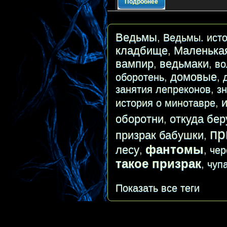
Подробнее
Ведьмы
,
Ведьмы. исто
кладбище
Маленька
,
вампир
ведьмаки
,
,
во
домовые
оборотень
,
,
занятия лепреконов
,
з
история о минотавре
,
оборотни
откуда бер
,
пр
призрак бабушки
,
фантомы
лесу
,
,
чер
такое призрак
,
чуп
Показать все теги