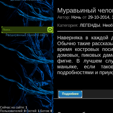
Муравьиный чело
Автор:
Ночь
от
29-10-2014, 
Категория:
ЛЕГЕНДЫ
,
Необ
Расширенный поиск по сайту
Наверняка в каждой д
Обычно такие рассказы
время костровых поси
домовых, пиковых дама
фигне. В лучшем слу
маньяке, если так
подробностями и приу
Подробнее
Сейчас на сайте:
1
Пользователей:
0
Гостей:
1
Ботов:
0