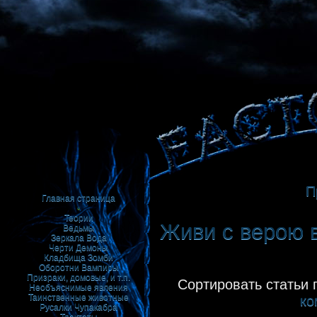
П
Главная страница
•
Теории
Живи с верою в
Ведьмы
Зеркала
Вода
Черти
Демоны
Кладбища
Зомби
Оборотни
Вампиры
Призраки, домовые, и т.п.
Сортировать статьи 
Необъяснимые явления
Таинственные животные
ко
Русалки
Чупакабра